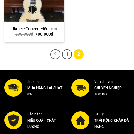
Ukulele Concert viền trơn
Giá
Giá
800.000
₫
700.000
₫
gốc
hiện
là:
tại
800.000₫.
là:
700.000₫.
1
2
Trả góp
Vận chuyển
MUA HÀNG LÃI SUẤT
CHUYÊN NGHIỆP -
0%
TỐC ĐỘ
Bảo hành
Đại Lý
HIỆU QUẢ - CHẤT
TRẢI RỘNG KHẮP ĐÀ
LƯỢNG
NẴNG