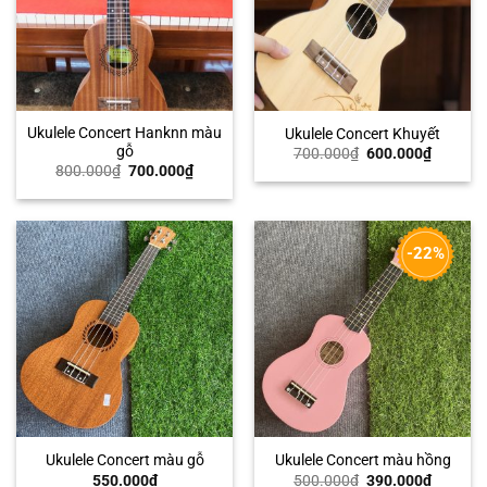
Ukulele Concert Hanknn màu
Ukulele Concert Khuyết
gỗ
Giá
Giá
700.000
₫
600.000
₫
gốc
hiện
Giá
Giá
800.000
₫
700.000
₫
là:
tại
gốc
hiện
700.000₫.
là:
là:
tại
600.000
800.000₫.
là:
700.000₫.
-22%
Ukulele Concert màu gỗ
Ukulele Concert màu hồng
Giá
Giá
550.000
₫
500.000
₫
390.000
₫