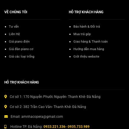
VỀ CHÚNG TÔI
HỖ TRỢ KHÁCH HÀNG
Tư vấn
Bảo hành & Đổi trả
Liên Hệ
Mua trả góp
Giá piano điện
Giao hàng & Thanh toán
Giá đàn piano cơ
Hướng dẫn mua hàng
Giá các loại trống
Giới thiệu website
HỖ TRỢ KHÁCH HÀNG
Cơ sở 1: 170 Nguyễn Phước Nguyên- Thanh Khê- Đà Nẵng
Cơ sở 2: 382 Trần Cao Vân- Thanh Khê- Đà Nẵng
Email: amnhacopera@gmail.com
Hotline TP. Đà Nẵng:
0933.221.336- 0935.733.989