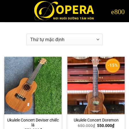
Bỏ
qua
nội
dung
-15%
Ukulele Concert Deviser chiếc
Ukulele Concert Doremon
lá
Giá
Giá
650.000
₫
550.000
₫
gốc
hiện